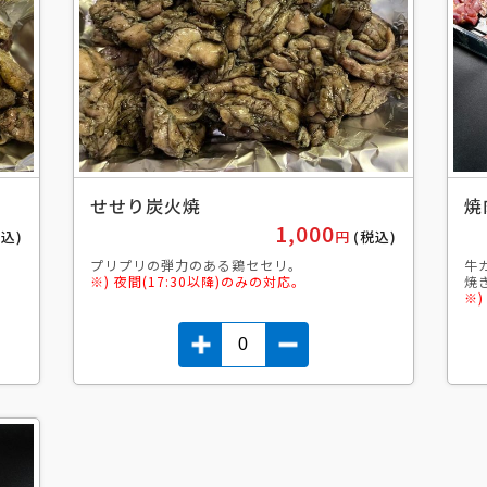
せせり炭火焼
焼
1,000
税込)
円
(税込)
プリプリの弾力のある鶏セセリ。
牛
※) 夜間(17:30以降)のみの対応。
焼
※)