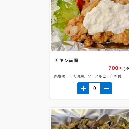
チキン南蛮
700
円
(
県産鶏モモ肉使用。ソースも全て自家製。