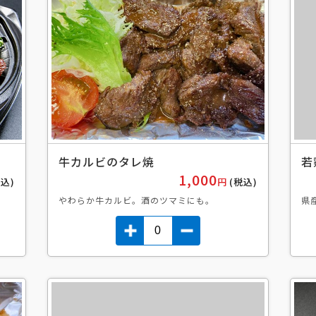
牛カルビのタレ焼
若
1,000
税込)
円
(税込)
やわらか牛カルビ。酒のツマミにも。
県