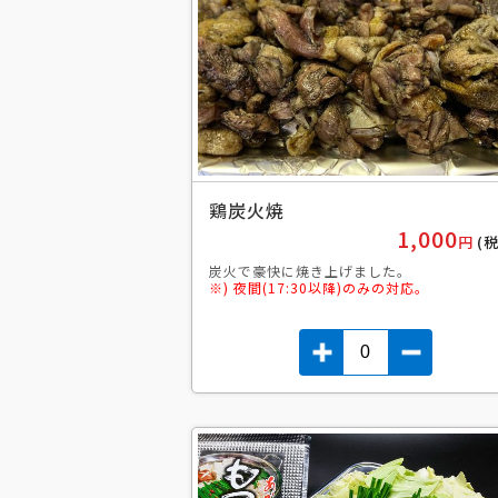
鶏炭火焼
1,000
円
(
炭火で豪快に焼き上げました。
※) 夜間(17:30以降)のみの対応。