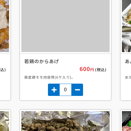
若鶏のからあげ
あ
600
税込)
円
(税込)
県産鶏モモ肉使用(6ケ入り)。
あ