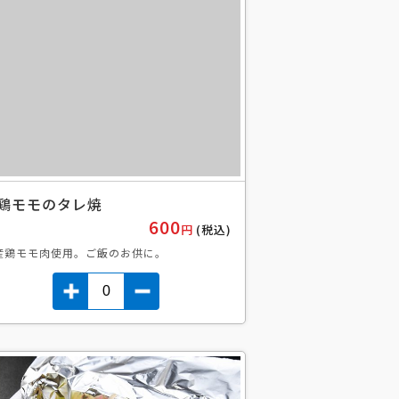
鶏モモのタレ焼
600
円
(税込)
産鶏モモ肉使用。ご飯のお供に。