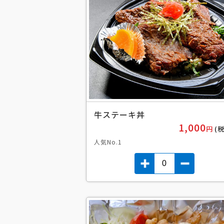
牛ステーキ丼
1,000
円
(
人気No.1