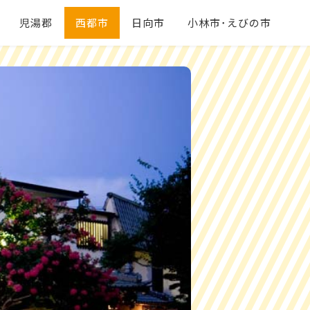
児湯郡
西都市
日向市
小林市･えびの市